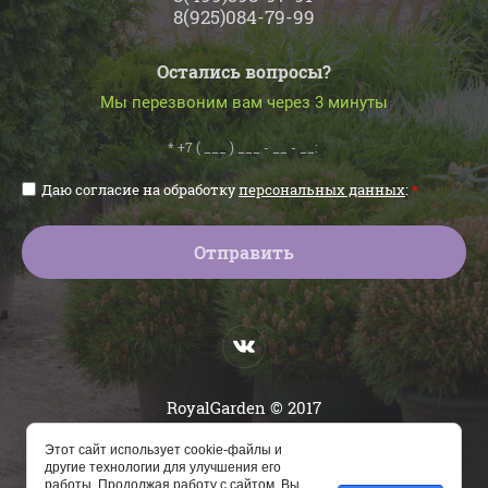
8(925)084-79-99
Остались вопросы?
Мы перезвоним вам через 3 минуты
Даю согласие на обработку
персональных данных
:
*
Отправить
RoyalGarden © 2017
(ООО "СК")
Этот сайт использует cookie-файлы и
другие технологии для улучшения его
Megagroup.ru
работы. Продолжая работу с сайтом, Вы